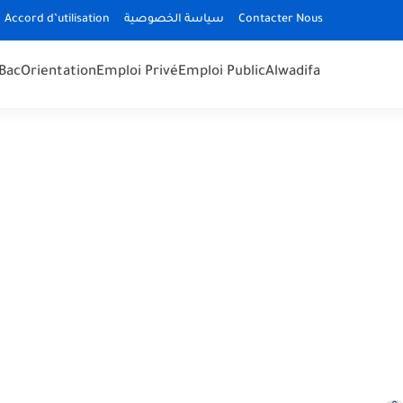
Accord d’utilisation
سياسة الخصوصية
Contacter Nous
Bac
Orientation
Emploi Privé
Emploi Public
Alwadifa