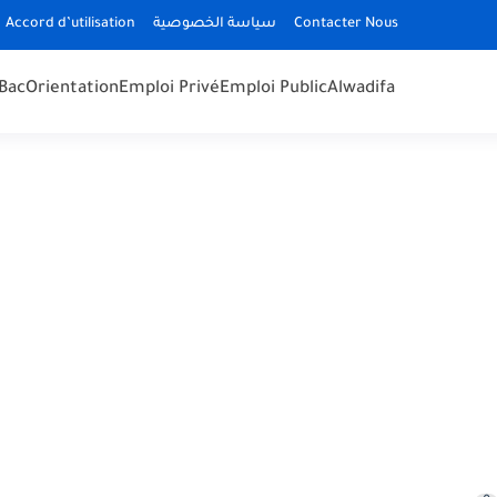
Accord d’utilisation
سياسة الخصوصية
Contacter Nous
Bac
Orientation
Emploi Privé
Emploi Public
Alwadifa